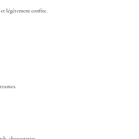
et légèrement confite.
rtantes.
ards, charcuteries…