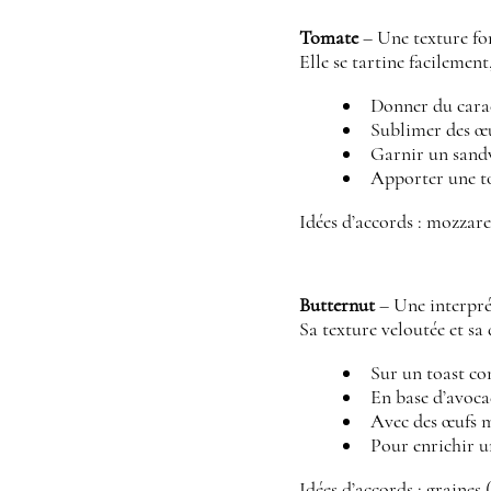
Tomate
– Une texture fon
Elle se tartine facilement,
Donner du carac
Sublimer des œu
Garnir un sand
Apporter une to
Idées d’accords : mozzare
Butternut
– Une interprét
Sa texture veloutée et sa
Sur un toast co
En base d’avoca
Avec des œufs m
Pour enrichir u
Idées d’accords : graines