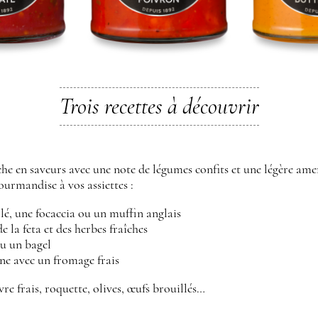
Trois recettes à découvrir
che en saveurs avec une note de légumes confits et une légère ame
ourmandise à vos assiettes :
llé, une focaccia ou un muffin anglais
e la feta et des herbes fraîches
u un bagel
ine avec un fromage frais
èvre frais, roquette, olives, œufs brouillés…