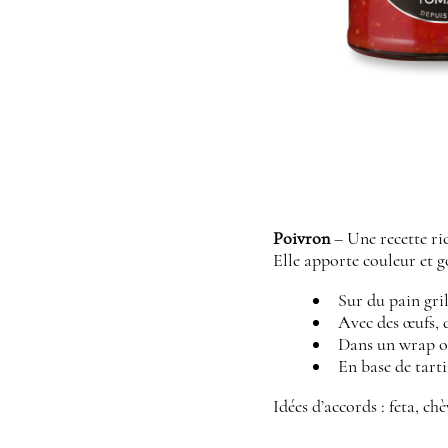
Poivron
– Une recette ri
Elle apporte couleur et g
Sur du pain gri
Avec des œufs, d
Dans un wrap o
En base de tart
Idées d’accords : feta, ch