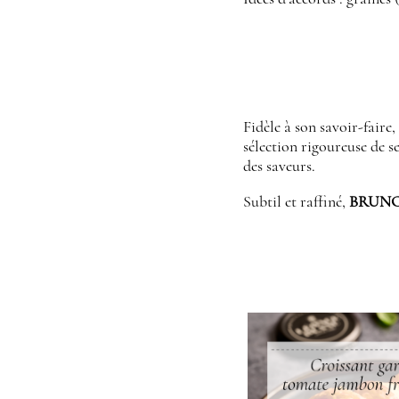
Fidèle à son savoir-faire
sélection rigoureuse de se
des saveurs.
Subtil et raffiné,
BRUN