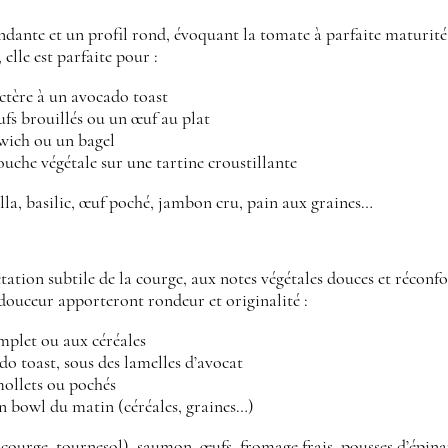
dante et un profil rond, évoquant la tomate à parfaite maturité 
 elle est parfaite pour :
tère à un avocado toast
fs brouillés ou un œuf au plat
wich ou un bagel
uche végétale sur une tartine croustillante
lla, basilic, œuf poché, jambon cru, pain aux graines…
ation subtile de la courge, aux notes végétales douces et réconfo
 douceur apporteront rondeur et originalité :
mplet ou aux céréales
do toast, sous des lamelles d’avocat
ollets ou pochés
n bowl du matin (céréales, graines…)
 (courge, tournesol), saumon, œufs, fromage frais, pousses d’épin